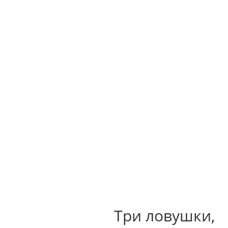



M
Главная
Услуги и цены
О нас
Контакты
Портфолио
Блог
Три ловушки,