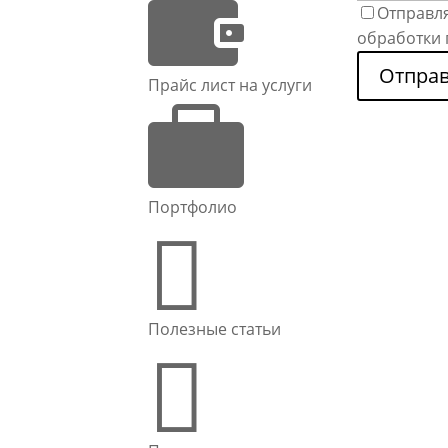

Отправля
обработки
Отправ
Прайс лист на услуги

Портфолио

Полезные статьи
