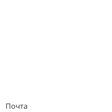



M
Главная
Услуги и цены
О нас
Контакты
Портфолио
Блог
Почта