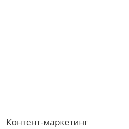



M
Главная
Услуги и цены
О нас
Контакты
Портфолио
Блог
Контент-маркетинг