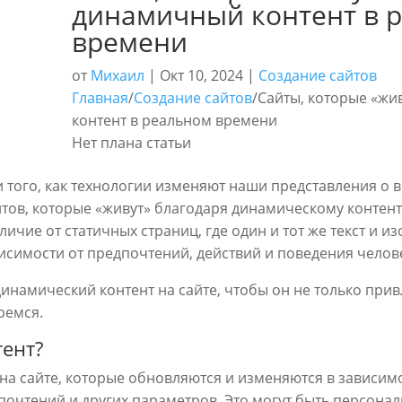
динамичный контент в 
времени
от
Михаил
|
Окт 10, 2024
|
Создание сайтов
Главная
/
Создание сайтов
/
Сайты, которые «жи
контент в реальном времени
Нет плана статьи
 того, как технологии изменяют наши представления о в
йтов, которые «живут» благодаря динамическому контен
личие от статичных страниц, где один и тот же текст и 
висимости от предпочтений, действий и поведения челове
динамический контент на сайте, чтобы он не только при
ремся.
тент?
а сайте, которые обновляются и изменяются в зависимо
почтений и других параметров. Это могут быть персон