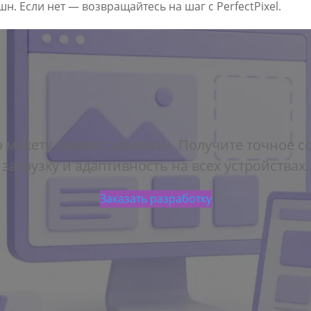
н. Если нет — возвращайтесь на шаг с PerfectPixel.
о макету профессионалам. Получите точное с
загрузку и адаптивность на всех устройствах.
Заказать разработку