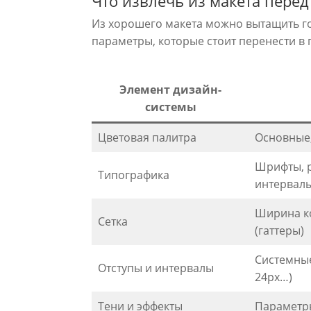
Что извлечь из макета перед
Из хорошего макета можно вытащить гот
параметры, которые стоит перенести в
Элемент дизайн-
системы
Цветовая палитра
Основные,
Шрифты, р
Типографика
интервал
Ширина ко
Сетка
(гаттеры)
Системные
Отступы и интервалы
24px…)
Тени и эффекты
Параметры