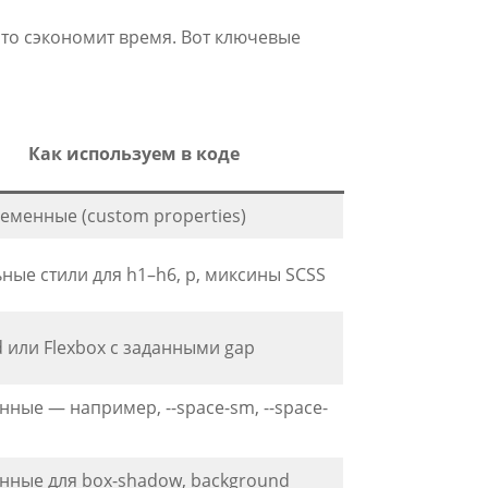
это сэкономит время. Вот ключевые
Как используем в коде
еменные (custom properties)
ные стили для h1–h6, p, миксины SCSS
d или Flexbox с заданными gap
ные — например, --space-sm, --space-
нные для box-shadow, background