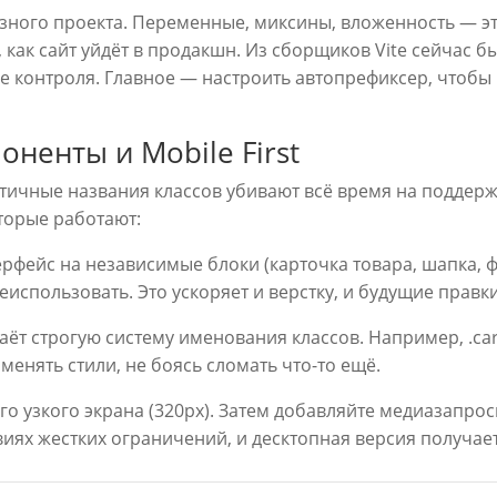
ёзного проекта. Переменные, миксины, вложенность — эт
 как сайт уйдёт в продакшн. Из сборщиков Vite сейчас б
 контроля. Главное — настроить автопрефиксер, чтобы 
ненты и Mobile First
отичные названия классов убивают всё время на поддерж
торые работают:
рфейс на независимые блоки (карточка товара, шапка, 
использовать. Это ускоряет и верстку, и будущие правки
ёт строгую систему именования классов. Например, .card, .
менять стили, не боясь сломать что-то ещё.
го узкого экрана (320px). Затем добавляйте медиазапрос
виях жестких ограничений, и десктопная версия получае