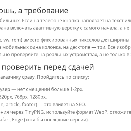
ошь, а требование
обильных. Если на телефоне кнопка наползает на текст 
зана включать адаптивную верстку с самого начала, а не 
, vw, rem) вместо фиксированных пикселов для ширины 
на мобильных одна колонка, на десктопе — три. Все изо
тельно проверяйте на реальных устройствах, а не только 
 проверить перед сдачей
аказчику сразу. Пройдитесь по списку:
раузер — нет смещений больше 1-2px.
20px, 768px, 1280px.
, article, footer) — это влияет на SEO.
ния через TinyPNG, используйте формат WebP, отложите 
afari, Edge (хотя бы последние версии).