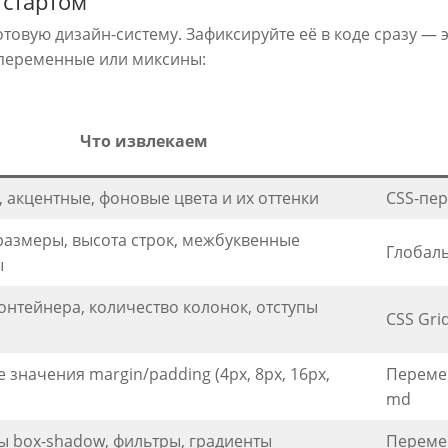
 стартом
овую дизайн-систему. Зафиксируйте её в коде сразу — 
 переменные или миксины:
Что извлекаем
 акцентные, фоновые цвета и их оттенки
CSS-пер
азмеры, высота строк, межбуквенные
Глобаль
ы
нтейнера, количество колонок, отступы
CSS Gri
 значения margin/padding (4px, 8px, 16px,
Перемен
md
 box-shadow, фильтры, градиенты
Переме