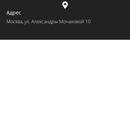

Адрес
Москва, ул. Александры Монаховой 10
МЕНЮ

О нас

Прайс лист на услуги

Портфолио

Полезные статьи

Политика конфиденциальности