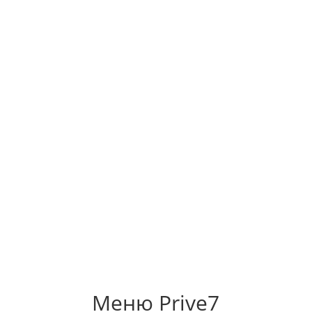
ГЛАВНАЯ
УСЛУГИ И ЦЕНЫ
Главная
Услуги и цены
О нас
Контакты
Портфолио
Блог
Меню Prive7