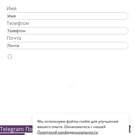
Имя
Телефтон
Почта
Отправляя заявку вы соглашаетесь с политикой
конфиденциальности и обработки персональных данных
Отправить заявку
PureSEO - Cоздание и продвижение сайтов с 2011 года
Мы используем файлы cookie для улучшения
вашего опыта. Ознакомьтесь с нашей
Telegram
Почта info@pureseo.ru
Телефон +7 (903)
Политикой конфиденциальности
.