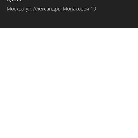
Москва, ул. Александры Монаховой 10
МЕНЮ

О нас

Прайс лист на услуги

Портфолио

Полезные статьи

Политика конфиденциальности
ОСТАВЬТЕ ЗАЯВКУ