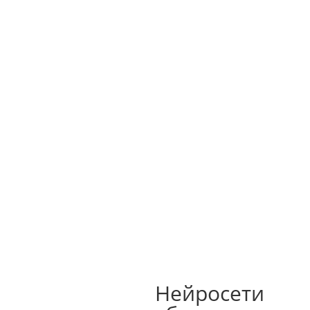



M
Главная
Услуги и цены
О нас
Контакты
Портфолио
Блог
Нейросети