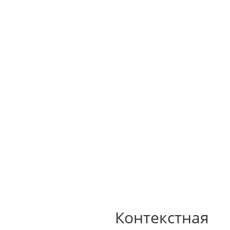



M
Главная
Услуги и цены
О нас
Контакты
Портфолио
Блог
Контекстная