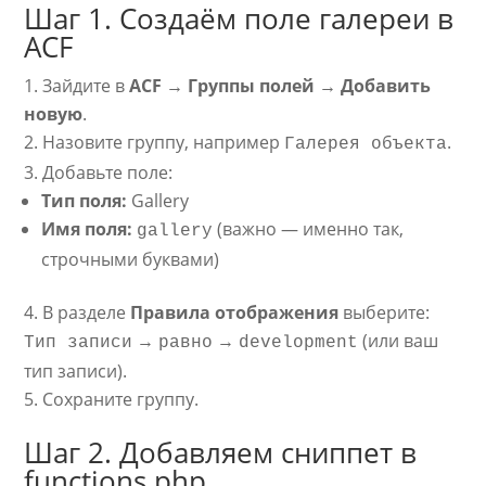
Шаг 1. Создаём поле галереи в
ACF
Зайдите в
ACF → Группы полей → Добавить
новую
.
Назовите группу, например
.
Галерея объекта
Добавьте поле:
Тип поля:
Gallery
Имя поля:
(важно — именно так,
gallery
строчными буквами)
В разделе
Правила отображения
выберите:
→
→
(или ваш
Тип записи
равно
development
тип записи).
Сохраните группу.
Шаг 2. Добавляем сниппет в
functions.php