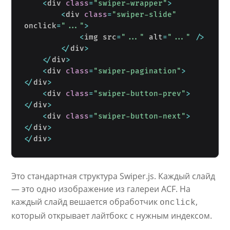
<
div 
class
=
"swiper-wrapper"
>
<
div 
class
=
"swiper-slide"
onclick
=
"..."
>
<
img src
=
"..."
 alt
=
"..."
/
>
<
/
div
>
<
/
div
>
<
div 
class
=
"swiper-pagination"
>
<
/
div
>
<
div 
class
=
"swiper-button-prev"
>
<
/
div
>
<
div 
class
=
"swiper-button-next"
>
<
/
div
>
<
/
div
>
Это стандартная структура Swiper.js. Каждый слайд
— это одно изображение из галереи ACF. На
каждый слайд вешается обработчик
,
onclick
который открывает лайтбокс с нужным индексом.