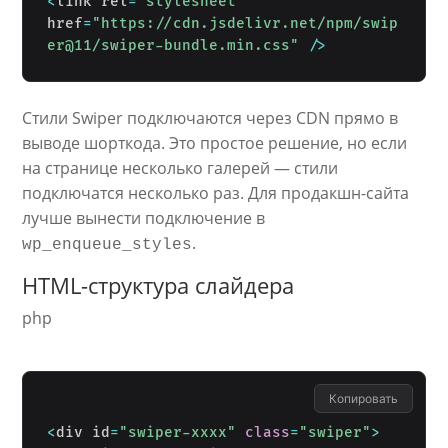
<
link rel
=
"stylesheet"
href
=
"https://cdn.jsdelivr.net/npm/swip
er@11/swiper-bundle.min.css"
/
>
Стили Swiper подключаются через CDN прямо в
выводе шорткода. Это простое решение, но если
на странице несколько галерей — стили
подключатся несколько раз. Для продакшн-сайта
лучше вынести подключение в
.
wp_enqueue_styles
HTML-структура слайдера
php
Копировать
<
div id
=
"swiper-xxxx"
class
=
"swiper"
>