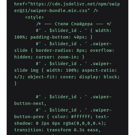
href="https://cdn.jsdelivr.net/npm/swip
er@11/swiper-bundle.min.css" />

    <style>

        /* --- Стили Слайдера --- */

        #'
.
$slider_id
.
' { width: 
100%; padding-bottom: 40px; }

        #'
.
$slider_id
.
' .swiper-
slide { border-radius: 8px; overflow: 
hidden; cursor: zoom-in; }

        #'
.
$slider_id
.
' .swiper-
slide img { width: 100%; aspect-ratio: 
4/3; object-fit: cover; display: block; 
}

        #'
.
$slider_id
.
' .swiper-
button-next,

        #'
.
$slider_id
.
' .swiper-
button-prev { color: #ffffff; text-
shadow: 0 2px 6px rgba(0,0,0,0.4); 
transition: transform 0.3s ease, 