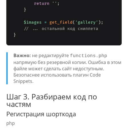
return
''
;
}
$images
=
get_field
(
'gallery'
)
;
// ... остальной код сниппета
}
Важно:
не редактируйте
functions.php
напрямую без резервной копии. Ошибка в этом
файле может сделать сайт недоступным.
Безопаснее использовать плагин Code
Snippets.
Шаг 3. Разбираем код по
частям
Регистрация шорткода
php