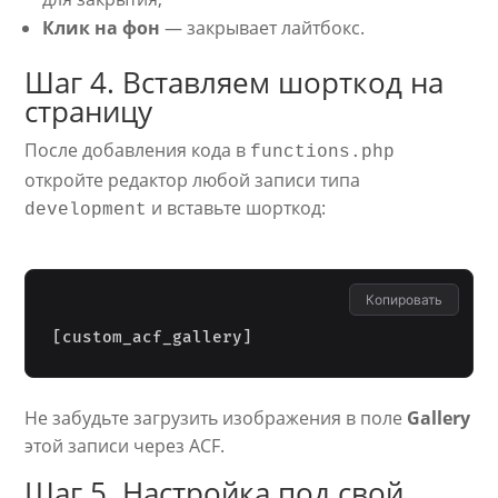
Клик на фон
— закрывает лайтбокс.
Шаг 4. Вставляем шорткод на
страницу
После добавления кода в
functions.php
откройте редактор любой записи типа
и вставьте шорткод:
development
Копировать
[
custom_acf_gallery
]
Не забудьте загрузить изображения в поле
Gallery
этой записи через ACF.
Шаг 5. Настройка под свой