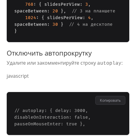
768
:
{
 slidesPerView
:
3
,
spaceBetween
:
20
}
,
// 3 на планшете
1024
:
{
 slidesPerView
:
4
,
spaceBetween
:
30
}
// 4 на десктопе
}
Отключить автопрокрутку
Удалите или закомментируйте строку
:
autoplay
javascript
Копировать
// autoplay: { delay: 3000, 
disableOnInteraction: false, 
pauseOnMouseEnter: true },