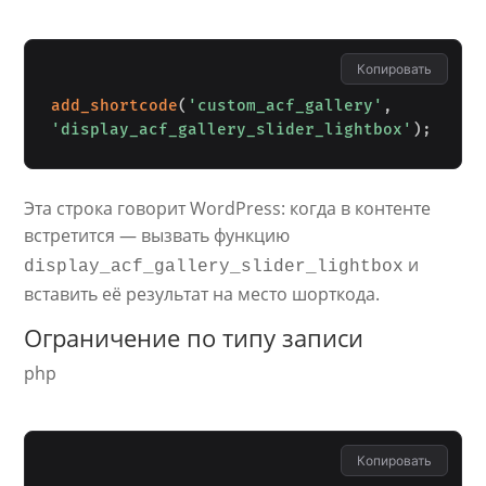
Копировать
add_shortcode
(
'custom_acf_gallery'
,
'display_acf_gallery_slider_lightbox'
)
;
Эта строка говорит WordPress: когда в контенте
встретится
— вызвать функцию
и
display_acf_gallery_slider_lightbox
вставить её результат на место шорткода.
Ограничение по типу записи
php
Копировать