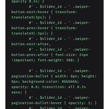
opacity 0.3s; }

        #'
.
$slider_id
.
' .swiper-
button-next:hover { transform: 
translateX(3px); }

        #'
.
$slider_id
.
' .swiper-
button-prev:hover { transform: 
translateX(-3px); }

        #'
.
$slider_id
.
' .swiper-
button-next:after,

        #'
.
$slider_id
.
' .swiper-
button-prev:after { font-size: 24px 
!important; font-weight: 300; }

        #'
.
$slider_id
.
' .swiper-
pagination-bullet { width: 8px; height: 
8px; background-color: #bbbbbb; 
opacity: 0.6; transition: all 0.3s 
ease; }

        #'
.
$slider_id
.
' .swiper-
pagination-bullet:hover { opacity: 1; }

        #'
.
$slider_id
.
' .swiper-