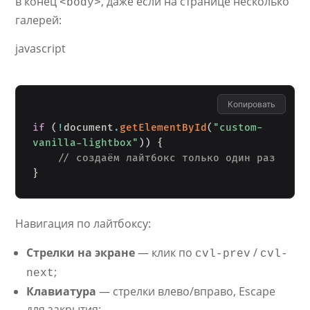
в конец
, даже если на странице несколько
<body>
галерей:
javascript
Копировать
if
(
!
document
.
getElementById
(
"custom-
vanilla-lightbox"
)
)
{
// создаём лайтбокс только один раз
}
Навигация по лайтбоксу:
Стрелки на экране
— клик по
/
cvl-prev
cvl-
;
next
Клавиатура
— стрелки влево/вправо, Escape
для закрытия;