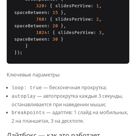
320
:
{
 slidesPerView
:
1
,
spaceBetween
:
15
}
,
768
:
{
 slidesPerView
:
2
,
spaceBetween
:
20
}
,
1024
:
{
 slidesPerView
:
3
,
spaceBetween
:
30
}
}
}
)
;
Ключевые параметры:
— бесконечная прокрутка;
loop: true
— автопрокрутка каждые 3 секунды,
autoplay
останавливается при наведении мыши;
— адаптив: 1 слайд на мобильных,
breakpoints
2 на планшетах, 3 на десктопе.
Лайтбокс — как это работает