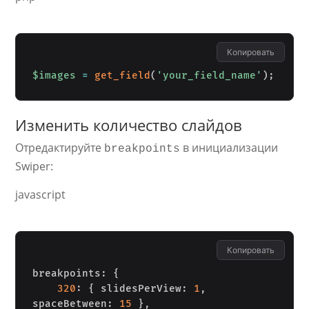
Копировать
$images
=
get_field
(
'your_field_name'
)
;
Изменить количество слайдов
Отредактируйте
в инициализации
breakpoints
Swiper:
javascript
Копировать
breakpoints
:
{
320
:
{
 slidesPerView
:
1
,
spaceBetween
:
15
}
,