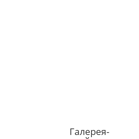



M
Главная
Услуги и цены
О нас
Контакты
Портфолио
Блог
Галерея-