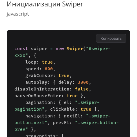
Инициализация Swiper
javascript
Копировать
const
 swiper 
=
new
Swiper
(
"#swiper-
xxxx"
,
{
    loop
:
true
,
speed
:
600
,
grabCursor
:
true
,
autoplay
:
{
 delay
:
3000
,
disableOnInteraction
:
false
,
pauseOnMouseEnter
:
true
}
,
pagination
:
{
 el
:
".swiper-
pagination"
,
clickable
:
true
}
,
navigation
:
{
 nextEl
:
".swiper-
button-next"
,
prevEl
:
".swiper-button-
prev"
}
,
breakpoints
:
{