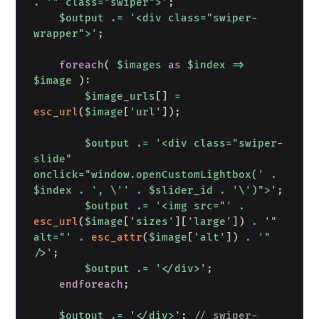
.
'" class="swiper">'
;
$output
.=
'<div class="swiper-
wrapper">'
;
foreach
(
$images
as
$index
=>
$image
)
:
$image_urls
[
]
=
esc_url
(
$image
[
'url'
]
)
;
$output
.=
'<div class="swiper-
slide" 
onclick="window.openCustomLightbox('
.
$index
.
', \''
.
$slider_id
.
'\')">'
;
$output
.=
'<img src="'
.
esc_url
(
$image
[
'sizes'
]
[
'large'
]
)
.
'" 
alt="'
.
esc_attr
(
$image
[
'alt'
]
)
.
'" 
/>'
;
$output
.=
'</div>'
;
endforeach
;
$output
.=
'</div>'
;
// swiper-