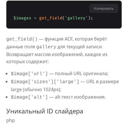
Копировать
$images
=
get_field
(
'gallery'
)
;
— функция ACF, которая берёт
get_field()
данные поля
для текущей записи.
gallery
Возвращает массив изображений, каждое из
которых содержит:
— полный URL оригинала;
$image['url']
— URL в размере
$image['sizes']['large']
large (обычно 1024px);
— alt-текст изображения.
$image['alt']
Уникальный ID слайдера
php