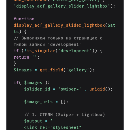
'display_acf_gallery_slider_lightbox'
)
;
function
display_acf_gallery_slider_lightbox
(
$at
ts
)
{
// Выполняем только на страницах с 
типом записи 'development'
if
(
!
is_singular
(
'development'
)
)
{
return
''
;
}
$images
=
get_field
(
'gallery'
)
;
if
(
$images
)
:
$slider_id
=
'swiper-'
.
uniqid
(
)
;
$image_urls
=
[
]
;
// 1. СТИЛИ (Swiper + Lightbox)
$output
=
'

    <link rel="stylesheet" 