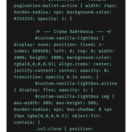
pagination-bullet-active { width: 24px; 
border-radius: 4px; background-color: 
#333333; opacity: 1; }

        /* --- Стили Лайтбокса --- */

        #custom-vanilla-lightbox { 
display: none; position: fixed; z-
index: 999999; left: 0; top: 0; width: 
100%; height: 100%; background-color: 
rgba(0,0,0,0.9); align-items: center; 
justify-content: center; opacity: 0; 
transition: opacity 0.3s ease; }

        #custom-vanilla-lightbox.active 
{ display: flex; opacity: 1; }

        #custom-vanilla-lightbox img { 
max-width: 90%; max-height: 90%; 
border-radius: 4px; box-shadow: 0 4px 
15px rgba(0,0,0,0.5); object-fit: 
contain; }

        .cvl-close { position: 