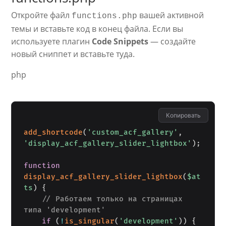
Откройте файл
вашей активной
functions.php
темы и вставьте код в конец файла. Если вы
используете плагин
Code Snippets
— создайте
новый сниппет и вставьте туда.
php
Копировать
add_shortcode
(
'custom_acf_gallery'
,
'display_acf_gallery_slider_lightbox'
)
;
function
display_acf_gallery_slider_lightbox
(
$at
ts
)
{
// Работаем только на страницах 
типа 'development'
if
(
!
is_singular
(
'development'
)
)
{