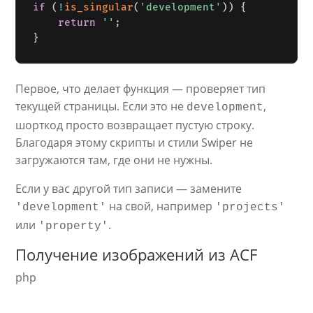
if
(
!
is_singular
(
'development'
)
)
{
return
''
;
}
Первое, что делает функция — проверяет тип
текущей страницы. Если это не
,
development
шорткод просто возвращает пустую строку.
Благодаря этому скрипты и стили Swiper не
загружаются там, где они не нужны.
Если у вас другой тип записи — замените
на свой, например
'development'
'projects'
или
.
'property'
Получение изображений из ACF
php