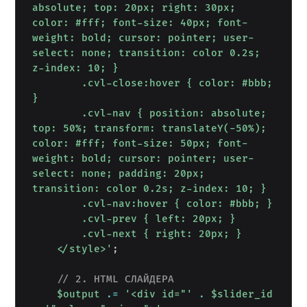
absolute; top: 20px; right: 30px; 
color: #fff; font-size: 40px; font-
weight: bold; cursor: pointer; user-
select: none; transition: color 0.2s; 
z-index: 10; }

        .cvl-close:hover { color: #bbb; 
}

        .cvl-nav { position: absolute; 
top: 50%; transform: translateY(-50%); 
color: #fff; font-size: 50px; font-
weight: bold; cursor: pointer; user-
select: none; padding: 20px; 
transition: color 0.2s; z-index: 10; }

        .cvl-nav:hover { color: #bbb; }

        .cvl-prev { left: 20px; }

        .cvl-next { right: 20px; }

    </style>'
;
// 2. HTML СЛАЙДЕРА
$output
.=
'<div id="'
.
$slider_id