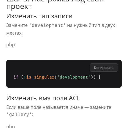
проект
Изменить тип записи
Замените
на нужный тип в двух
'development'
местах:
php
Копировать
if
(
!
is_singular
(
'development'
)
)
{
Изменить имя поля ACF
Если ваше поле называется иначе — замените
:
'gallery'
php