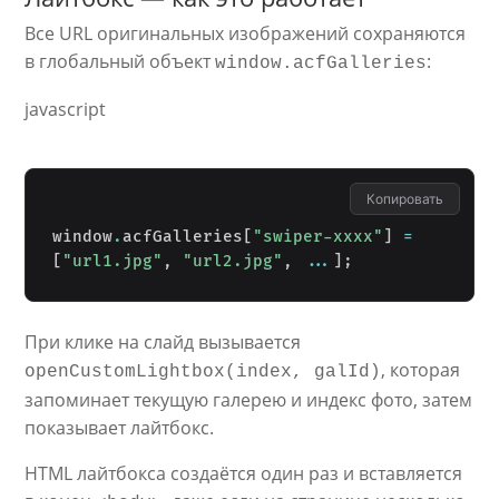
Все URL оригинальных изображений сохраняются
в глобальный объект
:
window.acfGalleries
javascript
Копировать
window
.
acfGalleries
[
"swiper-xxxx"
]
=
[
"url1.jpg"
,
"url2.jpg"
,
...
]
;
При клике на слайд вызывается
, которая
openCustomLightbox(index, galId)
запоминает текущую галерею и индекс фото, затем
показывает лайтбокс.
HTML лайтбокса создаётся один раз и вставляется