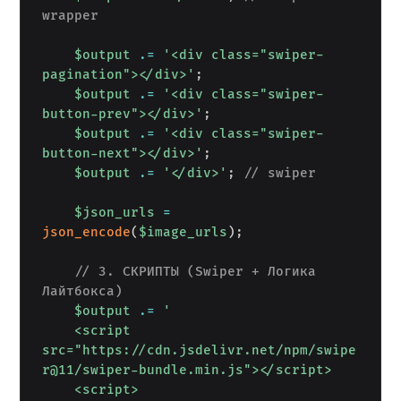
wrapper
$output
.=
'<div class="swiper-
pagination"></div>'
;
$output
.=
'<div class="swiper-
button-prev"></div>'
;
$output
.=
'<div class="swiper-
button-next"></div>'
;
$output
.=
'</div>'
;
// swiper
$json_urls
=
json_encode
(
$image_urls
)
;
// 3. СКРИПТЫ (Swiper + Логика 
Лайтбокса)
$output
.=
'

    <script 
src="https://cdn.jsdelivr.net/npm/swipe
r@11/swiper-bundle.min.js"></script>

    <script>
