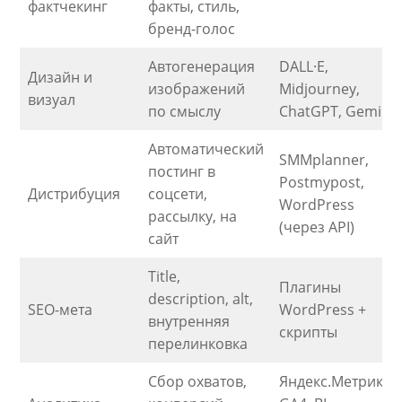
фактчекинг
факты, стиль,
бренд-голос
Автогенерация
DALL·E,
Дизайн и
изображений
Midjourney,
визуал
по смыслу
ChatGPT, Gemini
Автоматический
SMMplanner,
постинг в
Postmypost,
Дистрибуция
соцсети,
WordPress
рассылку, на
(через API)
сайт
Title,
Плагины
description, alt,
SEO-мета
WordPress +
внутренняя
скрипты
перелинковка
Сбор охватов,
Яндекс.Метрика,