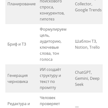
поискового
Планирование
Collector,
спроса,
Google Trends
конкурентов,
гипотез
Формулируем
цель,
аудиторию,
Шаблон ТЗ,
Бриф и ТЗ
ключевые
Notion, Trello
слова, тон
голоса
ИИ создаёт
ChatGPT,
Генерация
структуру и
Gemini, Deep
черновика
текст по
Seek
промпту
Человек
Редактура и
проверяет
—