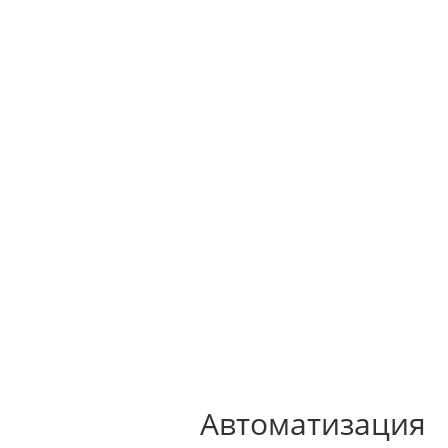



M
Главная
Услуги и цены
О нас
Контакты
Портфолио
Блог
Автоматизация